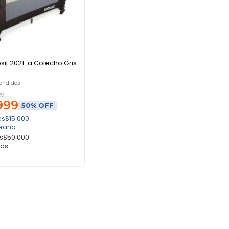
it 2021-a Colecho Gris
endidos
99
999
50% OFF
és
$
15.000
eana
és
$
50.000
tas