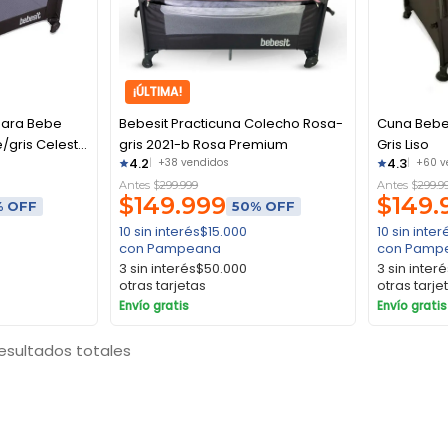
¡ÚLTIMA!
Para Bebe
Bebesit Practicuna Colecho Rosa-
Cuna Bebes
e/gris Celeste
gris 2021-b Rosa Premium
Gris Liso
4.2
4.3
+38 vendidos
+60 v
Antes $
299.999
Antes $
299.9
$
149.999
$
149.
% OFF
50% OFF
10 sin interés
$
15.000
10 sin inter
con Pampeana
con Pamp
3 sin interés
$
50.000
3 sin inter
otras tarjetas
otras tarje
Envío gratis
Envío gratis
resultados totales