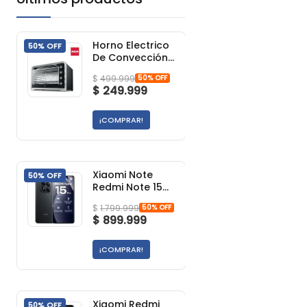
Horno Electrico
50% OFF
De Convección
R65conv Color
50% OFF
$
499.999
Negro 65 Negro
$
249.999
¡COMPRAR!
Xiaomi Note
50% OFF
Redmi Note 15
Pro Negro
50% OFF
$
1.799.999
$
899.999
¡COMPRAR!
Xiaomi Redmi
50% OFF