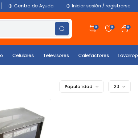
Centro de Ayuda
Iniciar sesión / registrarse
0
0
0
io
Celulares
Televisores
Calefactores
Lavarro
Popularidad
20