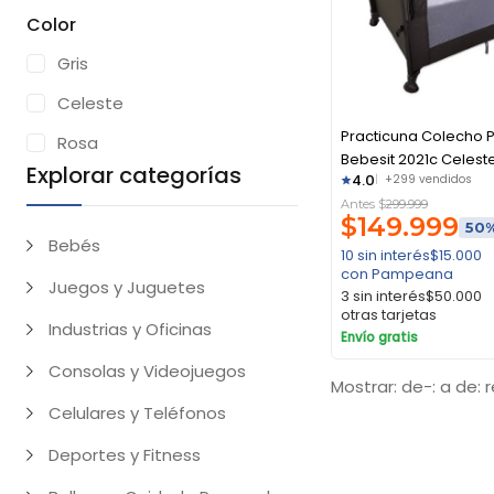
Color
Gris
Celeste
Practicuna Colecho 
Rosa
Bebesit 2021c Celest
Explorar categorías
4.0
+299 vendidos
Premium
Antes $
299.999
$
149.999
50
Bebés
10 sin interés
$
15.000
con Pampeana
Juegos y Juguetes
3 sin interés
$
50.000
otras tarjetas
Industrias y Oficinas
Envío gratis
Consolas y Videojuegos
Mostrar: de-: a de: 
Celulares y Teléfonos
Deportes y Fitness