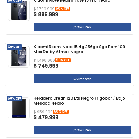
Xiaomi Note Redmi Note 15 Pro Negro
50% OFF
50% OFF
$
1.799.999
$
899.999
¡COMPRAR!
Xiaomi Redmi Note 15 4g 256gb 8gb Ram 108
50% OFF
Mpx Dolby Atmos Negro
50% OFF
$
1.499.999
$
749.999
¡COMPRAR!
Heladera Drean 120 Lts Negro Frigobar / Bajo
50% OFF
Mesada Negro
50% OFF
$
959.999
$
479.999
¡COMPRAR!