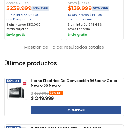
Antes $
479.999
Antes $
279.999
$
239.999
$
139.999
50% OFF
50% OFF
10 sin interés
$
24.000
10 sin interés
$
14.000
con Pampeana
con Pampeana
3 sin interés
$
80.000
3 sin interés
$
46.666
otras tarjetas
otras tarjetas
Envío gratis
Envío gratis
Mostrar: de-: a de: resultados totales
Últimos productos
Horno Electrico De Convección R65conv Color
50% OFF
Negro 65 Negro
50% OFF
$
499.999
$
249.999
¡COMPRAR!