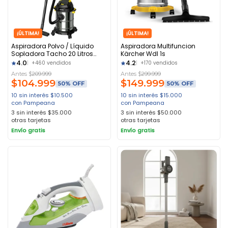
¡ÚLTIMA!
¡ÚLTIMA!
Aspiradora Polvo / Líquido
Aspiradora Multifuncion
Sopladora Tacho 20 Litros
Kärcher Wdl 1s
Barovo Caii-020l Negro
4.0
4.2
+460 vendidos
+170 vendidos
Antes $
209.999
Antes $
299.999
$
104.999
$
149.999
50% OFF
50% OFF
10 sin interés
$
10.500
10 sin interés
$
15.000
con Pampeana
con Pampeana
3 sin interés
$
35.000
3 sin interés
$
50.000
otras tarjetas
otras tarjetas
Envío gratis
Envío gratis