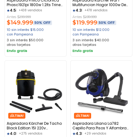
Aspiradora Philco Ciclonica
Aspiradora Kärcher Wdl 1
Phasc1921pi 1800w 1.2lts Trineo
Multifuncion Hogar 1000w De
Azul
Tacho Amarillo
4.5
4.3
+438 vendidos
+478 vendidos
Antes $
299.999
Antes $
239.999
$
149.999
$
119.999
50% OFF
50% OFF
10 sin interés
$
15.000
10 sin interés
$
12.000
con Pampeana
con Pampeana
3 sin interés
$
50.000
3 sin interés
$
40.000
otras tarjetas
otras tarjetas
Envío gratis
Envío gratis
¡ÚLTIMA!
¡ÚLTIMA!
Aspiradora Kärcher De Tacho
Aspiradora Liliana La782
Black Edition 15l 220v
Cepillo Para Pisos Y Alfombras
50hz/60h Negro
Color Negro
4.0
4.3
+275 vendidos
+29 vendidos