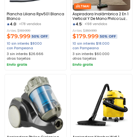
¡ÚLTIMA!
Plancha Liliana Rpv501 Blanca
Aspiradora Inalámbrica 2 En 1
Blanco
Vertical Y De Mano Philco Luz
Verde Ultra Liviana 130w Gris
4.0
4.5
+178 vendidos
+198 vendidos
Antes $
159.999
Antes $
359.999
$
79.999
$
179.999
50% OFF
50% OFF
10 sin interés
$
8000
10 sin interés
$
18.000
con Pampeana
con Pampeana
3 sin interés
$
26.666
3 sin interés
$
60.000
otras tarjetas
otras tarjetas
Envío gratis
Envío gratis