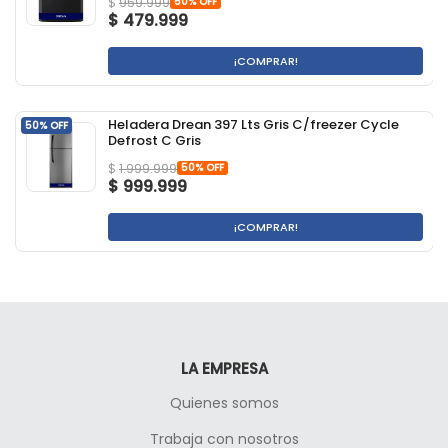
50% OFF
$
959.999
$
479.999
¡COMPRAR!
Heladera Drean 397 Lts Gris C/freezer Cycle
50% OFF
Defrost C Gris
50% OFF
$
1.999.999
$
999.999
¡COMPRAR!
LA EMPRESA
Quienes somos
Trabaja con nosotros