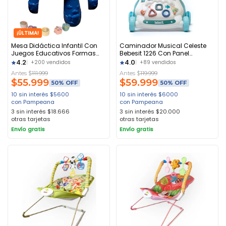
¡ÚLTIMA!
Mesa Didáctica Infantil Con
Caminador Musical Celeste
Juegos Educativos Formas
Bebesit 1226 Con Panel
Randers Color Blanco
Didactico Celeste
4.2
4.0
+200 vendidos
+89 vendidos
Antes $
111.999
Antes $
119.999
$
55.999
$
59.999
50% OFF
50% OFF
10 sin interés
$
5600
10 sin interés
$
6000
con Pampeana
con Pampeana
3 sin interés
$
18.666
3 sin interés
$
20.000
otras tarjetas
otras tarjetas
Envío gratis
Envío gratis