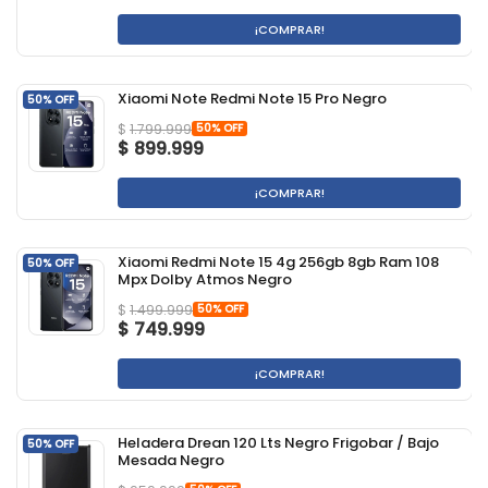
¡COMPRAR!
Xiaomi Note Redmi Note 15 Pro Negro
50% OFF
50% OFF
$
1.799.999
$
899.999
¡COMPRAR!
Xiaomi Redmi Note 15 4g 256gb 8gb Ram 108
50% OFF
Mpx Dolby Atmos Negro
50% OFF
$
1.499.999
$
749.999
¡COMPRAR!
Heladera Drean 120 Lts Negro Frigobar / Bajo
50% OFF
Mesada Negro