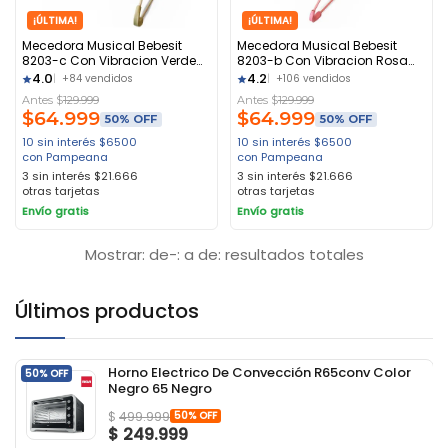
¡ÚLTIMA!
¡ÚLTIMA!
Mecedora Musical Bebesit
Mecedora Musical Bebesit
8203-c Con Vibracion Verde
8203-b Con Vibracion Rosa
Verde
Rosa
4.0
4.2
+84 vendidos
+106 vendidos
Antes $
129.999
Antes $
129.999
$
64.999
$
64.999
50% OFF
50% OFF
10 sin interés
$
6500
10 sin interés
$
6500
con Pampeana
con Pampeana
3 sin interés
$
21.666
3 sin interés
$
21.666
otras tarjetas
otras tarjetas
Envío gratis
Envío gratis
Mostrar: de-: a de: resultados totales
Últimos productos
Horno Electrico De Convección R65conv Color
50% OFF
Negro 65 Negro
50% OFF
$
499.999
$
249.999