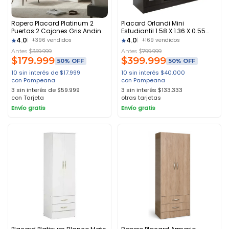
Ropero Placard Platinum 2
Placard Orlandi Mini
Puertas 2 Cajones Gris Andino
Estudiantil 1.58 X 1.36 X 0.55
Gris Andino
296 Weng Wengue
4.0
4.0
+396 vendidos
+169 vendidos
Antes $
359.999
Antes $
799.999
$
179.999
$
399.999
50% OFF
50% OFF
10 sin interés de $17.999
10 sin interés
$
40.000
con Pampeana
con Pampeana
3 sin interés de $59.999
3 sin interés
$
133.333
con Tarjeta
otras tarjetas
Envío gratis
Envío gratis