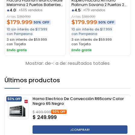
Placard Platinum Blanco Mate
Ropero Placard Armario
Melamina 2 Puertas Batientes
Platinum Savana 2 Puertas 2
2 Cajones Blanco Veta
Cajones Marrón Claro
4.0
4.5
+505 vendidos
+179 vendidos
Antes $
359.999
Antes $
359.999
$
179.999
$
179.999
50% OFF
50% OFF
10 sin interés de $17.999
10 sin interés de $17.999
con Pampeana
con Pampeana
3 sin interés de $59.999
3 sin interés de $59.999
con Tarjeta
con Tarjeta
Envío gratis
Envío gratis
Mostrar: de-: a de: resultados totales
Últimos productos
Horno Electrico De Convección R65conv Color
50% OFF
Negro 65 Negro
50% OFF
$
499.999
$
249.999
¡COMPRAR!