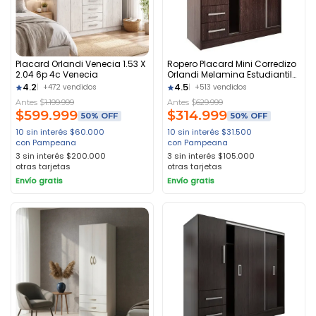
Placard Orlandi Venecia 1.53 X
Ropero Placard Mini Corredizo
2.04 6p 4c Venecia
Orlandi Melamina Estudiantil
Color Wengue
4.2
4.5
+472 vendidos
+513 vendidos
Antes $
1.199.999
Antes $
629.999
$
599.999
$
314.999
50% OFF
50% OFF
10 sin interés
$
60.000
10 sin interés
$
31.500
con Pampeana
con Pampeana
3 sin interés
$
200.000
3 sin interés
$
105.000
otras tarjetas
otras tarjetas
Envío gratis
Envío gratis