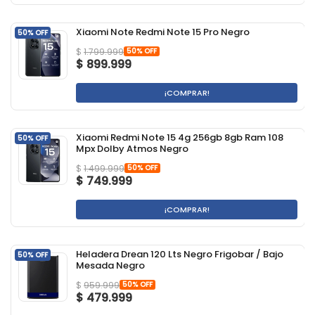
Xiaomi Note Redmi Note 15 Pro Negro
50% OFF
50% OFF
$
1.799.999
$
899.999
¡COMPRAR!
Xiaomi Redmi Note 15 4g 256gb 8gb Ram 108
50% OFF
Mpx Dolby Atmos Negro
50% OFF
$
1.499.999
$
749.999
¡COMPRAR!
Heladera Drean 120 Lts Negro Frigobar / Bajo
50% OFF
Mesada Negro
50% OFF
$
959.999
$
479.999