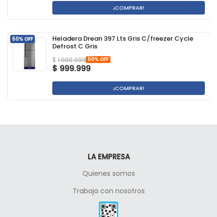
¡COMPRAR!
Heladera Drean 397 Lts Gris C/freezer Cycle
50% OFF
Defrost C Gris
50% OFF
$
1.999.999
$
999.999
¡COMPRAR!
LA EMPRESA
Quienes somos
Trabaja con nosotros