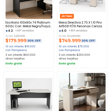
¡ÚLTIMA!
Escritorio 100x60x 74 Platinum
Mesa Directiva 2.70 X 1.10 Piro
5012c Corr. Metal Negro/haya
Art5031 P/10 Personas Ceniza
Negro/haya
4.2
4.0
+387 vendidos
+434 vendidos
Antes $
359.999
Antes $
1.499.999
$
179.999
$
749.999
50% OFF
50% OFF
10 sin interés
$
18.000
10 sin interés
$
75.000
con Pampeana
con Pampeana
3 sin interés
$
60.000
3 sin interés
$
250.000
otras tarjetas
otras tarjetas
Envío gratis
Envío gratis