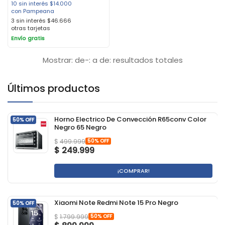
10 sin interés
$
14.000
con Pampeana
3 sin interés
$
46.666
otras tarjetas
Envío gratis
Mostrar: de-: a de: resultados totales
Últimos productos
Horno Electrico De Convección R65conv Color
50% OFF
Negro 65 Negro
50% OFF
$
499.999
$
249.999
¡COMPRAR!
Xiaomi Note Redmi Note 15 Pro Negro
50% OFF
50% OFF
$
1.799.999