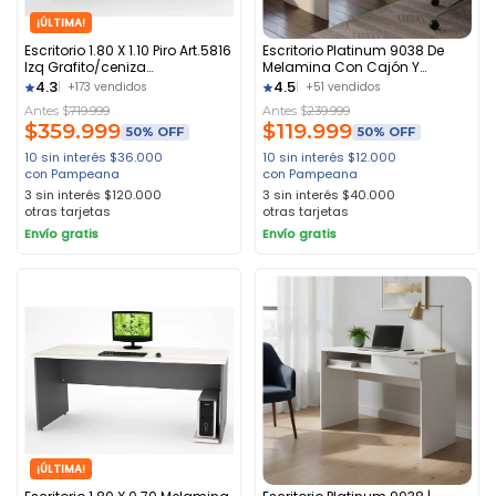
¡ÚLTIMA!
Escritorio 1.80 X 1.10 Piro Art.5816
Escritorio Platinum 9038 De
Izq Grafito/ceniza
Melamina Con Cajón Y
Negro/cenizaz
Estante Gris Andino
4.3
4.5
+173 vendidos
+51 vendidos
Antes $
719.999
Antes $
239.999
$
359.999
$
119.999
50% OFF
50% OFF
10 sin interés
$
36.000
10 sin interés
$
12.000
con Pampeana
con Pampeana
3 sin interés
$
120.000
3 sin interés
$
40.000
otras tarjetas
otras tarjetas
Envío gratis
Envío gratis
¡ÚLTIMA!