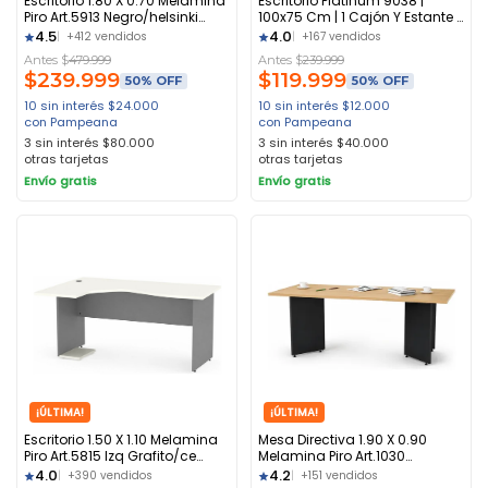
Escritorio 1.80 X 0.70 Melamina
Escritorio Platinum 9038 |
Piro Art.5913 Negro/helsinki
100x75 Cm | 1 Cajón Y Estante |
Negro-helsinky
Melamina Blanco
4.5
4.0
+412 vendidos
+167 vendidos
Antes $
479.999
Antes $
239.999
$
239.999
$
119.999
50% OFF
50% OFF
10 sin interés
$
24.000
10 sin interés
$
12.000
con Pampeana
con Pampeana
3 sin interés
$
80.000
3 sin interés
$
40.000
otras tarjetas
otras tarjetas
Envío gratis
Envío gratis
¡ÚLTIMA!
¡ÚLTIMA!
Escritorio 1.50 X 1.10 Melamina
Mesa Directiva 1.90 X 0.90
Piro Art.5815 Izq Grafito/ce
Melamina Piro Art.1030
Ceniza/helsinky
Negro/haya Haya Negro
4.0
4.2
+390 vendidos
+151 vendidos