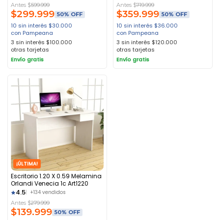
Antes $
599.999
Antes $
719.999
$
299.999
$
359.999
50% OFF
50% OFF
10 sin interés
$
30.000
10 sin interés
$
36.000
con Pampeana
con Pampeana
3 sin interés
$
100.000
3 sin interés
$
120.000
otras tarjetas
otras tarjetas
Envío gratis
Envío gratis
¡ÚLTIMA!
Escritorio 1.20 X 0.59 Melamina
Orlandi Venecia 1c Art1220
4.5
+134 vendidos
Antes $
279.999
$
139.999
50% OFF