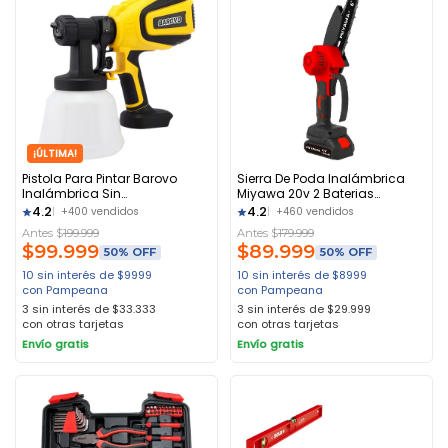
¡ÚLTIMA!
Pistola Para Pintar Barovo
Sierra De Poda Inalámbrica
Inalámbrica Sin
Miyawa 20v 2 Baterias
Cargador/bateria Amarillo
Cargador Negro
4.2
4.2
+400 vendidos
+460 vendidos
Antes $
199.999
Antes $
179.999
$
99.999
$
89.999
50% OFF
50% OFF
10 sin interés de $9999
10 sin interés de $8999
con Pampeana
con Pampeana
3 sin interés de $33.333
3 sin interés de $29.999
con otras tarjetas
con otras tarjetas
Envío gratis
Envío gratis