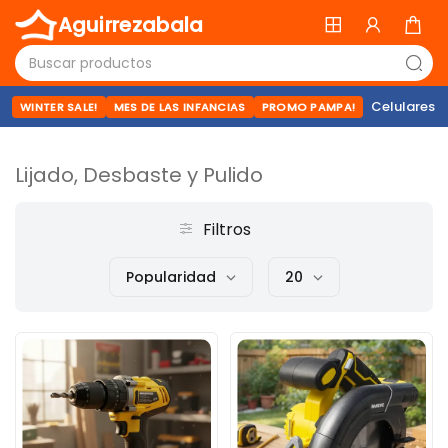
Aguirrezabala
Celulares
WINTER SALE!
MES DE LAS INFANCIAS
PROMO PAMPA!
Lijado, Desbaste y Pulido
Filtros
Popularidad
20