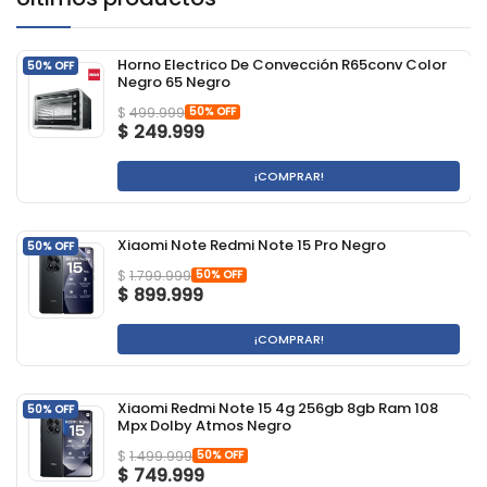
Horno Electrico De Convección R65conv Color
50% OFF
Negro 65 Negro
50% OFF
$
499.999
$
249.999
¡COMPRAR!
Xiaomi Note Redmi Note 15 Pro Negro
50% OFF
50% OFF
$
1.799.999
$
899.999
¡COMPRAR!
Xiaomi Redmi Note 15 4g 256gb 8gb Ram 108
50% OFF
Mpx Dolby Atmos Negro
50% OFF
$
1.499.999
$
749.999