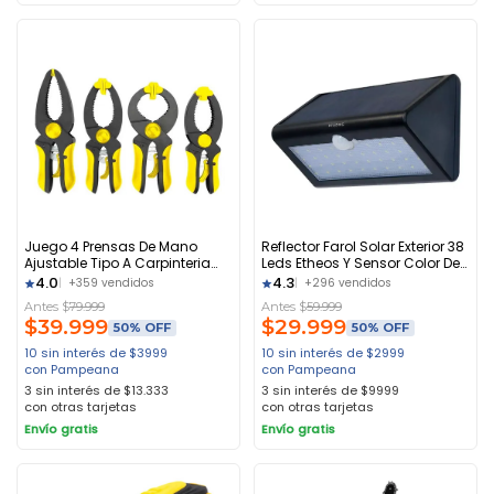
Juego 4 Prensas De Mano
Reflector Farol Solar Exterior 38
Ajustable Tipo A Carpinteria
Leds Etheos Y Sensor Color De
Barovo
La Carcasa Negro Color De La
4.0
4.3
+359 vendidos
+296 vendidos
Luz 6500k
Antes $
79.999
Antes $
59.999
$
39.999
$
29.999
50% OFF
50% OFF
10 sin interés de $3999
10 sin interés de $2999
con Pampeana
con Pampeana
3 sin interés de $13.333
3 sin interés de $9999
con otras tarjetas
con otras tarjetas
Envío gratis
Envío gratis