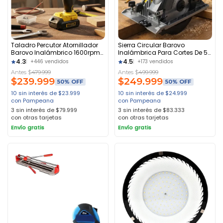
Taladro Percutor Atornillador
Sierra Circular Barovo
Barovo Inalámbrico 1600rpm
Inalámbrica Para Cortes De 57
Negro
Mm, Sin Batería Amarillo
4.3
4.5
+446 vendidos
+173 vendidos
Antes $
479.999
Antes $
499.999
$
239.999
$
249.999
50% OFF
50% OFF
10 sin interés de $23.999
10 sin interés de $24.999
con Pampeana
con Pampeana
3 sin interés de $79.999
3 sin interés de $83.333
con otras tarjetas
con otras tarjetas
Envío gratis
Envío gratis