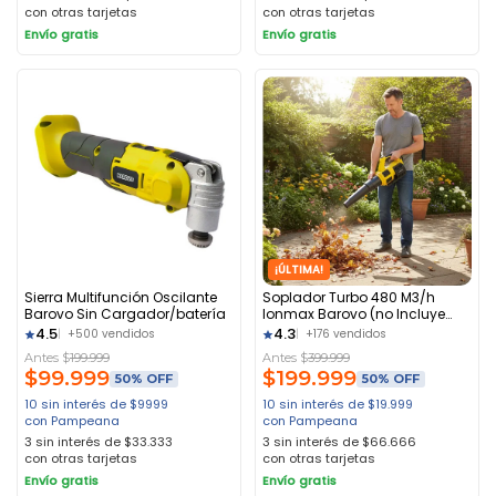
con otras tarjetas
con otras tarjetas
Envío gratis
Envío gratis
¡ÚLTIMA!
Sierra Multifunción Oscilante
Soplador Turbo 480 M3/h
Barovo Sin Cargador/batería
Ionmax Barovo (no Incluye
Batería) Color Amarillo
4.5
4.3
+500 vendidos
+176 vendidos
Antes $
199.999
Antes $
399.999
$
99.999
$
199.999
50% OFF
50% OFF
10 sin interés de $9999
10 sin interés de $19.999
con Pampeana
con Pampeana
3 sin interés de $33.333
3 sin interés de $66.666
con otras tarjetas
con otras tarjetas
Envío gratis
Envío gratis