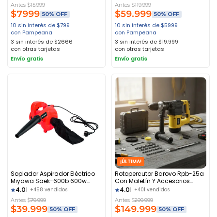
Antes $
15.999
Antes $
119.999
$
7999
$
59.999
50% OFF
50% OFF
10 sin interés de $799
10 sin interés de $5999
con Pampeana
con Pampeana
3 sin interés de $2666
3 sin interés de $19.999
con otras tarjetas
con otras tarjetas
Envío gratis
Envío gratis
¡ÚLTIMA!
Soplador Aspirador Eléctrico
Rotopercutor Barovo Rpb-25a
Miyawa Saek-600b 600w
Con Maletín Y Accesorios
Naranja
1050w Amarillo
4.0
4.0
+458 vendidos
+401 vendidos
Antes $
79.999
Antes $
299.999
$
39.999
$
149.999
50% OFF
50% OFF