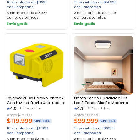
10 sin interés de $3999
10 sin interés de $14.999
con Pampeana
con Pampeana
3 sin interés de $13.333
3 sin interés de $49.999
con otras tarjetas
con otras tarjetas
Envío gratis
Envío gratis
Inversor 200w Barovo Ionmax
Plafon Techo Cuadrado Luz
Con Luz Led Puerto Usb-usb-c
Led 3 Tonos Diseño Moderno
40w Negro
4.0
4.3
+110 vendidos
+317 vendidos
Antes $
239.999
Antes $
199.999
$
119.999
$
99.999
50% OFF
50% OFF
10 sin interés de $11.999
10 sin interés de $9999
con Pampeana
con Pampeana
3 sin interés de $39.999
3 sin interés de $33.333