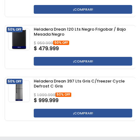
¡COMPRAR!
Heladera Drean 120 Lts Negro Frigobar / Bajo
50% OFF
Mesada Negro
50% OFF
$
959.999
$
479.999
¡COMPRAR!
Heladera Drean 397 Lts Gris C/freezer Cycle
50% OFF
Defrost C Gris
50% OFF
$
1.999.999
$
999.999
¡COMPRAR!