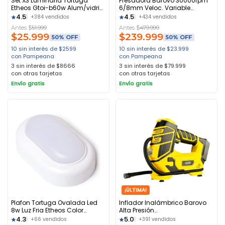
Set X3 Luminaria Tortuga
Fresadora Barovo 30000rpm
Etheos Gtoi-b60w Alum/vidrio
6/8mm Veloc. Variable
Max60w Blanco
Profesional
4.5
4.5
+384 vendidos
+434 vendidos
Antes $
51.999
Antes $
479.999
$
25.999
$
239.999
50% OFF
50% OFF
10 sin interés de $2599
10 sin interés de $23.999
con Pampeana
con Pampeana
3 sin interés de $8666
3 sin interés de $79.999
con otras tarjetas
con otras tarjetas
Envío gratis
Envío gratis
¡ÚLTIMA!
Plafon Tortuga Ovalada Led
Inflador Inalámbrico Barovo
8w Luz Fria Etheos Color
Alta Presión
Blanco
S/bateria/cargador
4.3
5.0
+66 vendidos
+391 vendidos