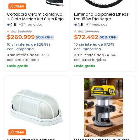
¡ÚLTIMA!
Cortadora Ceramica Manual
Luminaria Galponera Etheos
+ Cinta Metrica Kld 8 Mts Rojo
Led 150w Fria Negro
4.5
4.5
+374 vendidos
+111 vendidos
Antes $
539.999
Antes $
144.985
$
269.999
$
72.492
50% OFF
50% OFF
10 sin interés de $26.999
10 sin interés de $7249
con Pampeana
con Pampeana
3 sin interés de $89.999
3 sin interés de $24.164
con otras tarjetas
con otras tarjetas
Envío gratis
Envío gratis
¡ÚLTIMA!