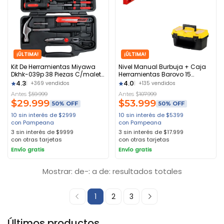
¡ÚLTIMA!
¡ÚLTIMA!
Kit De Herramientas Miyawa
Nivel Manual Burbuja + Caja
Dkhk-039p 38 Piezas C/maleta
Herramientas Barovo 15
Color Negro
Amarillo
4.3
4.0
+369 vendidos
+135 vendidos
Antes $
59.999
Antes $
107.999
$
29.999
$
53.999
50% OFF
50% OFF
10 sin interés de $2999
10 sin interés de $5399
con Pampeana
con Pampeana
3 sin interés de $9999
3 sin interés de $17.999
con otras tarjetas
con otras tarjetas
Envío gratis
Envío gratis
Mostrar: de-: a de: resultados totales
1
2
3
Últimos productos