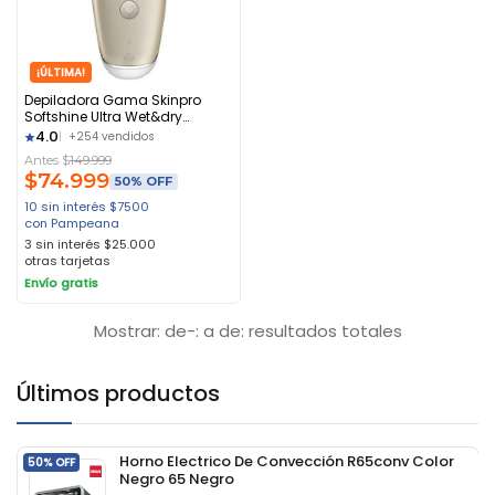
¡ÚLTIMA!
Depiladora Gama Skinpro
Softshine Ultra Wet&dry
Inalámbrica
4.0
+254 vendidos
Antes $
149.999
$
74.999
50% OFF
10 sin interés
$
7500
con Pampeana
3 sin interés
$
25.000
otras tarjetas
Envío gratis
Mostrar: de-: a de: resultados totales
Últimos productos
Horno Electrico De Convección R65conv Color
50% OFF
Negro 65 Negro