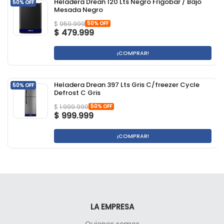
Heladera Drean 120 Lts Negro Frigobar / Bajo
50% OFF
Mesada Negro
50% OFF
$
959.999
$
479.999
¡COMPRAR!
Heladera Drean 397 Lts Gris C/freezer Cycle
50% OFF
Defrost C Gris
50% OFF
$
1.999.999
$
999.999
¡COMPRAR!
LA EMPRESA