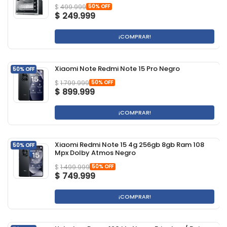
50% OFF
$
499.999
$
249.999
¡COMPRAR!
Xiaomi Note Redmi Note 15 Pro Negro
50% OFF
50% OFF
$
1.799.999
$
899.999
¡COMPRAR!
Xiaomi Redmi Note 15 4g 256gb 8gb Ram 108
50% OFF
Mpx Dolby Atmos Negro
50% OFF
$
1.499.999
$
749.999
¡COMPRAR!