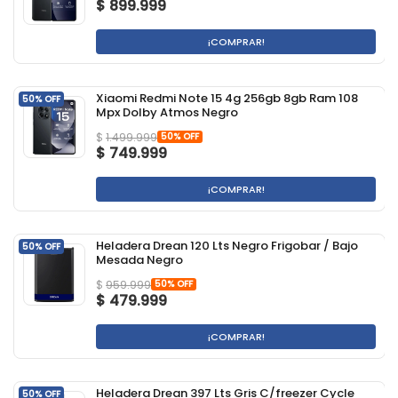
$
899.999
¡COMPRAR!
Xiaomi Redmi Note 15 4g 256gb 8gb Ram 108
50% OFF
Mpx Dolby Atmos Negro
50% OFF
$
1.499.999
$
749.999
¡COMPRAR!
Heladera Drean 120 Lts Negro Frigobar / Bajo
50% OFF
Mesada Negro
50% OFF
$
959.999
$
479.999
¡COMPRAR!
Heladera Drean 397 Lts Gris C/freezer Cycle
50% OFF