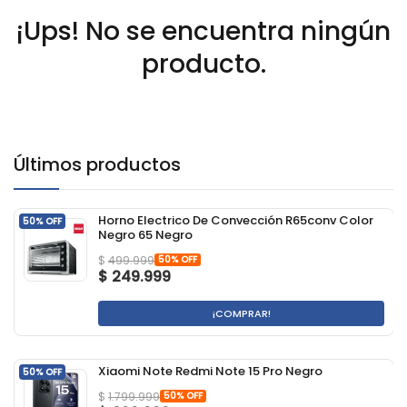
¡Ups! No se encuentra ningún
producto.
Últimos productos
Horno Electrico De Convección R65conv Color
50% OFF
Negro 65 Negro
50% OFF
$
499.999
$
249.999
¡COMPRAR!
Xiaomi Note Redmi Note 15 Pro Negro
50% OFF
50% OFF
$
1.799.999