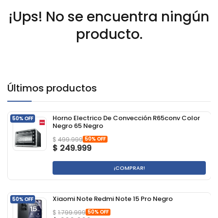
¡Ups! No se encuentra ningún
producto.
Últimos productos
Horno Electrico De Convección R65conv Color
50% OFF
Negro 65 Negro
50% OFF
$
499.999
$
249.999
¡COMPRAR!
Xiaomi Note Redmi Note 15 Pro Negro
50% OFF
50% OFF
$
1.799.999