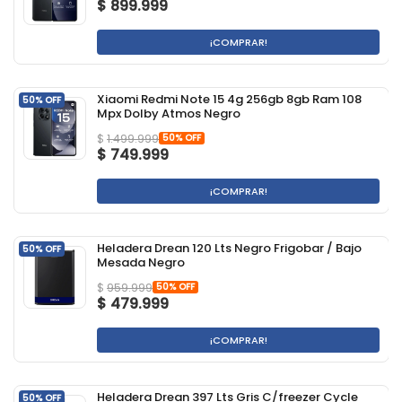
$
899.999
¡COMPRAR!
Xiaomi Redmi Note 15 4g 256gb 8gb Ram 108
50% OFF
Mpx Dolby Atmos Negro
50% OFF
$
1.499.999
$
749.999
¡COMPRAR!
Heladera Drean 120 Lts Negro Frigobar / Bajo
50% OFF
Mesada Negro
50% OFF
$
959.999
$
479.999
¡COMPRAR!
Heladera Drean 397 Lts Gris C/freezer Cycle
50% OFF