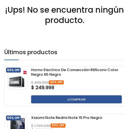
¡Ups! No se encuentra ningún
producto.
Últimos productos
Horno Electrico De Convección R65conv Color
50% OFF
Negro 65 Negro
50% OFF
$
499.999
$
249.999
¡COMPRAR!
Xiaomi Note Redmi Note 15 Pro Negro
50% OFF
50% OFF
$
1.799.999