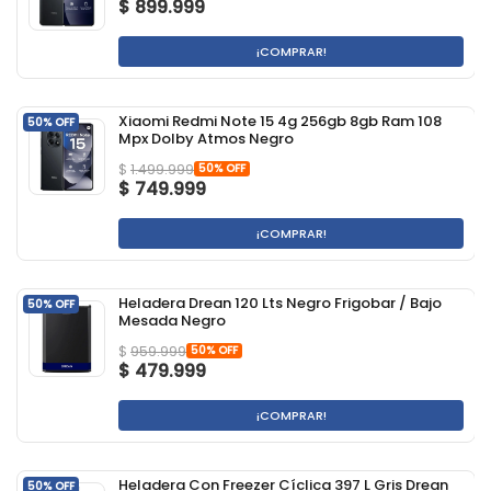
$
899.999
¡COMPRAR!
Xiaomi Redmi Note 15 4g 256gb 8gb Ram 108
50% OFF
Mpx Dolby Atmos Negro
50% OFF
$
1.499.999
$
749.999
¡COMPRAR!
Heladera Drean 120 Lts Negro Frigobar / Bajo
50% OFF
Mesada Negro
50% OFF
$
959.999
$
479.999
¡COMPRAR!
Heladera Con Freezer Cíclica 397 L Gris Drean
50% OFF