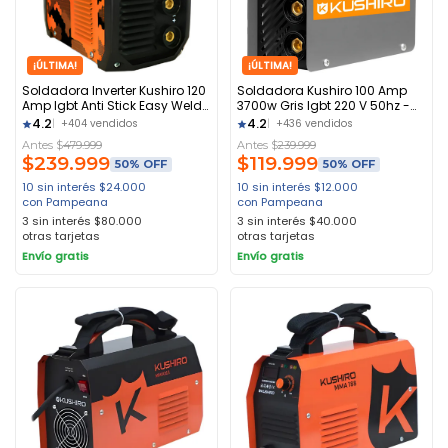
¡ÚLTIMA!
¡ÚLTIMA!
Soldadora Inverter Kushiro 120
Soldadora Kushiro 100 Amp
Amp Igbt Anti Stick Easy Weld
3700w Gris Igbt 220 V 50hz -
Naranja
Negro
4.2
4.2
+404 vendidos
+436 vendidos
Antes $
479.999
Antes $
239.999
$
239.999
$
119.999
50% OFF
50% OFF
10 sin interés
$
24.000
10 sin interés
$
12.000
con Pampeana
con Pampeana
3 sin interés
$
80.000
3 sin interés
$
40.000
otras tarjetas
otras tarjetas
Envío gratis
Envío gratis