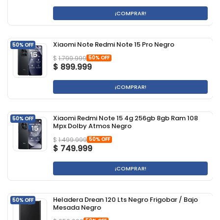
¡COMPRAR!
Xiaomi Note Redmi Note 15 Pro Negro
50% OFF
50% OFF
$
1.799.999
$
899.999
¡COMPRAR!
Xiaomi Redmi Note 15 4g 256gb 8gb Ram 108
50% OFF
Mpx Dolby Atmos Negro
50% OFF
$
1.499.999
$
749.999
¡COMPRAR!
Heladera Drean 120 Lts Negro Frigobar / Bajo
50% OFF
Mesada Negro