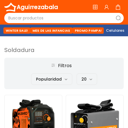
Aguirrezabala
Celulares
WINTER SALE!
MES DE LAS INFANCIAS
PROMO PAMPA!
Soldadura
Filtros
Popularidad
20