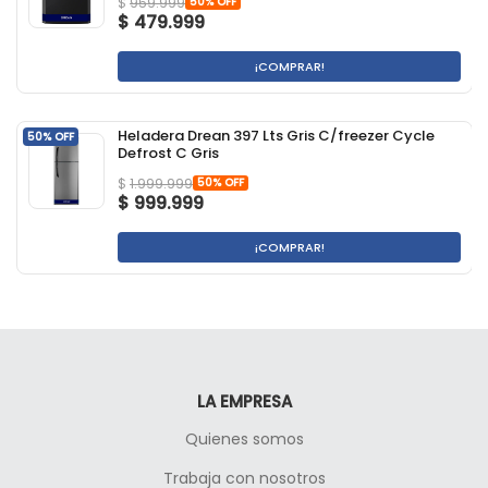
50% OFF
$
959.999
$
479.999
¡COMPRAR!
Heladera Drean 397 Lts Gris C/freezer Cycle
50% OFF
Defrost C Gris
50% OFF
$
1.999.999
$
999.999
¡COMPRAR!
LA EMPRESA
Quienes somos
Trabaja con nosotros