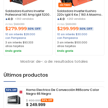
¡ÚLTIMA!
Soldadora Kushiro Inverter
Soldadora Inverter Kushiro
Profesional 140 Amp Igbt 5200
220v Igbt 6 Kw / 160 A Maximo
W Naranja
Naranja
4.0
4.0
+360 vendidos
+263 vendidos
Antes $
559.999
Antes $
599.999
$
279.999
$
299.999
50% OFF
50% OFF
10 sin interés
$
28.000
10 sin interés
$
30.000
con Pampeana
con Pampeana
3 sin interés
$
93.333
3 sin interés
$
100.000
otras tarjetas
otras tarjetas
Envío gratis
Envío gratis
Mostrar: de-: a de: resultados totales
Últimos productos
Horno Electrico De Convección R65conv Color
50% OFF
Negro 65 Negro
50% OFF
$
499.999
$
249.999