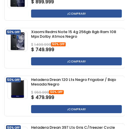
$
899.999
¡COMPRAR!
Xiaomi Redmi Note 15 4g 256gb 8gb Ram 108
50% OFF
Mpx Dolby Atmos Negro
50% OFF
$
1.499.999
$
749.999
¡COMPRAR!
Heladera Drean 120 Lts Negro Frigobar / Bajo
50% OFF
Mesada Negro
50% OFF
$
959.999
$
479.999
¡COMPRAR!
Heladera Drean 397 Lts Gris C/freezer Cycle
50% OFF