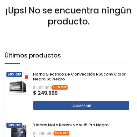
¡Ups! No se encuentra ningún
producto.
Últimos productos
Horno Electrico De Convección R65conv Color
50% OFF
Negro 65 Negro
50% OFF
$
499.999
$
249.999
¡COMPRAR!
Xiaomi Note Redmi Note 15 Pro Negro
50% OFF
50% OFF
$
1.799.999