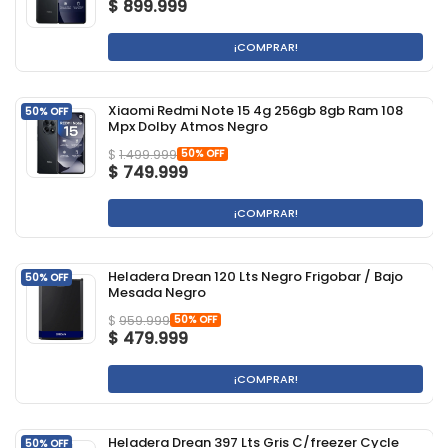
$
899.999
¡COMPRAR!
Xiaomi Redmi Note 15 4g 256gb 8gb Ram 108
50% OFF
Mpx Dolby Atmos Negro
50% OFF
$
1.499.999
$
749.999
¡COMPRAR!
Heladera Drean 120 Lts Negro Frigobar / Bajo
50% OFF
Mesada Negro
50% OFF
$
959.999
$
479.999
¡COMPRAR!
Heladera Drean 397 Lts Gris C/freezer Cycle
50% OFF