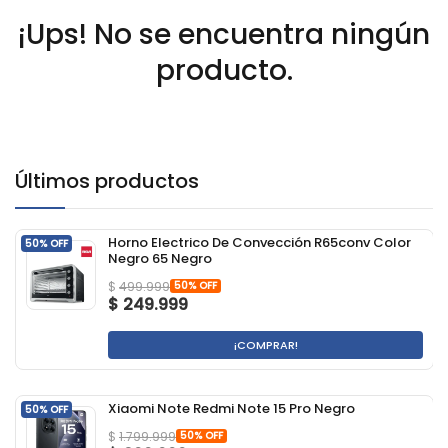
¡Ups! No se encuentra ningún
producto.
Últimos productos
Horno Electrico De Convección R65conv Color
50% OFF
Negro 65 Negro
50% OFF
$
499.999
$
249.999
¡COMPRAR!
Xiaomi Note Redmi Note 15 Pro Negro
50% OFF
50% OFF
$
1.799.999