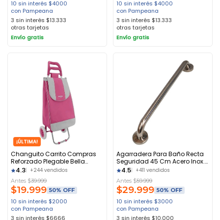
10 sin interés
$
4000
10 sin interés
$
4000
con Pampeana
con Pampeana
3 sin interés
$
13.333
3 sin interés
$
13.333
otras tarjetas
otras tarjetas
Envío gratis
Envío gratis
¡ÚLTIMA!
Changuito Carrito Compras
Agarradera Para Baño Recta
Reforzado Plegable Bella
Seguridad 45 Cm Acero Inox.
Charm Asiento Fucsia 36l
Marca Gloa Ari-045 Acero
4.3
4.5
+244 vendidos
+411 vendidos
20kg Alumino
Inoxidable Plateado
Antes $
39.999
Antes $
59.999
$
19.999
$
29.999
50% OFF
50% OFF
10 sin interés
$
2000
10 sin interés
$
3000
con Pampeana
con Pampeana
3 sin interés
$
6666
3 sin interés
$
10.000