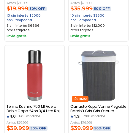
Antes $
39.999
Antes $
71.999
$
19.999
$
35.999
50% OFF
50% OFF
10 sin interés
$
2000
10 sin interés
$
3600
con Pampeana
con Pampeana
3 sin interés
$
6666
3 sin interés
$
12.000
otras tarjetas
otras tarjetas
Envío gratis
Envío gratis
¡ÚLTIMA!
Termo Kushiro 750 Ml Acero
Canasto Ropa Vonne Plegable
Doble Capa 24hs 3/4 Litro Rojo
Bambú Gris Gris Oscuro
Rojo
Calado
4.0
4.3
+491 vendidos
+208 vendidos
Antes $
79.999
Antes $
79.999
$
39.999
$
39.999
50% OFF
50% OFF