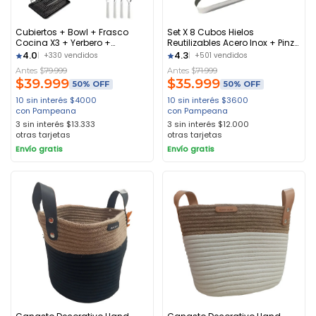
Cubiertos + Bowl + Frasco
Set X 8 Cubos Hielos
Cocina X3 + Yerbero +
Reutilizables Acero Inox + Pinza
Escurreplato
Plateado
4.0
4.3
+330 vendidos
+501 vendidos
Antes $
79.999
Antes $
71.999
$
39.999
$
35.999
50% OFF
50% OFF
10 sin interés
$
4000
10 sin interés
$
3600
con Pampeana
con Pampeana
3 sin interés
$
13.333
3 sin interés
$
12.000
otras tarjetas
otras tarjetas
Envío gratis
Envío gratis