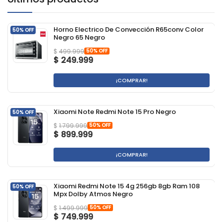
Horno Electrico De Convección R65conv Color
50% OFF
Negro 65 Negro
50% OFF
$
499.999
$
249.999
¡COMPRAR!
Xiaomi Note Redmi Note 15 Pro Negro
50% OFF
50% OFF
$
1.799.999
$
899.999
¡COMPRAR!
Xiaomi Redmi Note 15 4g 256gb 8gb Ram 108
50% OFF
Mpx Dolby Atmos Negro
50% OFF
$
1.499.999
$
749.999