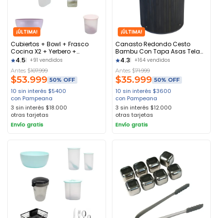
¡ÚLTIMA!
¡ÚLTIMA!
Cubiertos + Bowl + Frasco
Canasto Redondo Cesto
Cocina X2 + Yerbero +
Bambu Con Tapa Asas Tela
Escurreplato
Plegable Deco Color Gris
4.5
4.3
+91 vendidos
+164 vendidos
Oscuro
Antes $
107.999
Antes $
71.999
$
53.999
$
35.999
50% OFF
50% OFF
10 sin interés
$
5400
10 sin interés
$
3600
con Pampeana
con Pampeana
3 sin interés
$
18.000
3 sin interés
$
12.000
otras tarjetas
otras tarjetas
Envío gratis
Envío gratis