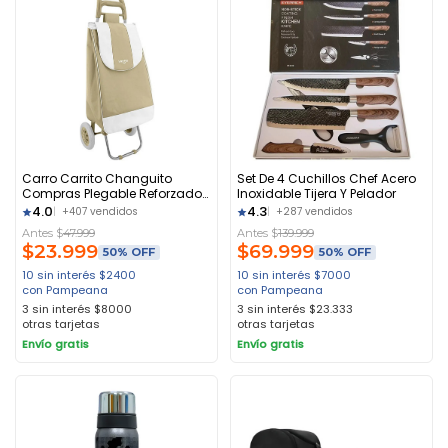
Carro Carrito Changuito
Set De 4 Cuchillos Chef Acero
Compras Plegable Reforzado
Inoxidable Tijera Y Pelador
Con Bolso Beige
4.0
4.3
+407 vendidos
+287 vendidos
Antes $
47.999
Antes $
139.999
$
23.999
$
69.999
50% OFF
50% OFF
10 sin interés
$
2400
10 sin interés
$
7000
con Pampeana
con Pampeana
3 sin interés
$
8000
3 sin interés
$
23.333
otras tarjetas
otras tarjetas
Envío gratis
Envío gratis