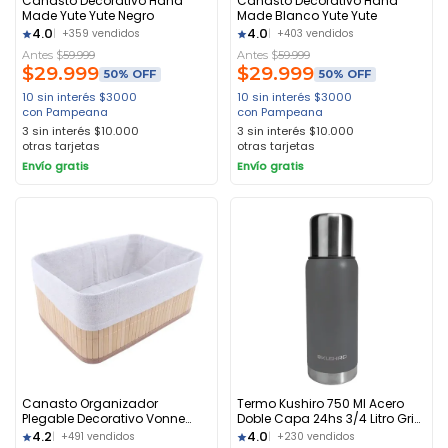
Canasto Decorativo Hand
Canasto Decorativo Hand
Made Yute Yute Negro
Made Blanco Yute Yute
4.0
4.0
+359 vendidos
+403 vendidos
Antes $
59.999
Antes $
59.999
$
29.999
$
29.999
50% OFF
50% OFF
10 sin interés
$
3000
10 sin interés
$
3000
con Pampeana
con Pampeana
3 sin interés
$
10.000
3 sin interés
$
10.000
otras tarjetas
otras tarjetas
Envío gratis
Envío gratis
Canasto Organizador
Termo Kushiro 750 Ml Acero
Plegable Decorativo Vonne
Doble Capa 24hs 3/4 Litro Gris
Bambú Marrón Claro
Gris
4.2
4.0
+491 vendidos
+230 vendidos