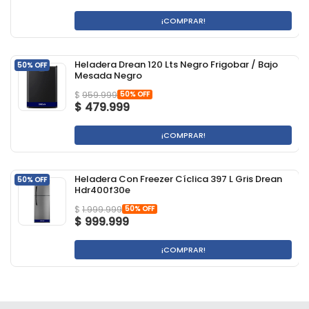
¡COMPRAR!
Heladera Drean 120 Lts Negro Frigobar / Bajo
50% OFF
Mesada Negro
50% OFF
$
959.999
$
479.999
¡COMPRAR!
Heladera Con Freezer Cíclica 397 L Gris Drean
50% OFF
Hdr400f30e
50% OFF
$
1.999.999
$
999.999
¡COMPRAR!