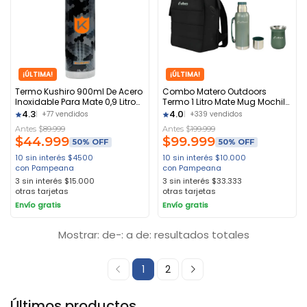
¡ÚLTIMA!
¡ÚLTIMA!
Termo Kushiro 900ml De Acero
Combo Matero Outdoors
Inoxidable Para Mate 0,9 Litro
Termo 1 Litro Mate Mug Mochila
Camuflado
Verde Verde
4.3
4.0
+77 vendidos
+339 vendidos
Antes $
89.999
Antes $
199.999
$
44.999
$
99.999
50% OFF
50% OFF
10 sin interés
$
4500
10 sin interés
$
10.000
con Pampeana
con Pampeana
3 sin interés
$
15.000
3 sin interés
$
33.333
otras tarjetas
otras tarjetas
Envío gratis
Envío gratis
Mostrar: de-: a de: resultados totales
1
2
Últimos productos