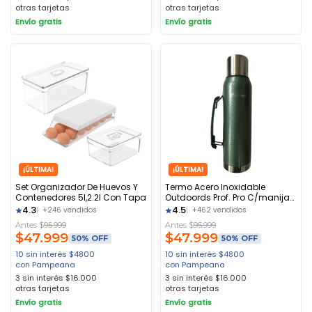
otras tarjetas
otras tarjetas
Envío gratis
Envío gratis
¡ÚLTIMA!
¡ÚLTIMA!
Set Organizador De Huevos Y
Termo Acero Inoxidable
Contenedores 5l,2.2l Con Tapa
Outdoords Prof. Pro C/manija
1.4lts Verde
4.3
4.5
+246 vendidos
+462 vendidos
Antes $
95.999
Antes $
95.999
$
47.999
$
47.999
50% OFF
50% OFF
10 sin interés
$
4800
10 sin interés
$
4800
con Pampeana
con Pampeana
3 sin interés
$
16.000
3 sin interés
$
16.000
otras tarjetas
otras tarjetas
Envío gratis
Envío gratis