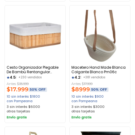
Cesto Organizador Plegable
Macetero Hand Made Blanca
De Bambú Rentangular
Colgante Blanco Pm06c
33x23x14 Cm
4.5
4.2
+230 vendidos
+381 vendidos
Antes $
35.999
Antes $
17.999
$
17.999
$
8999
50% OFF
50% OFF
10 sin interés
$
1800
10 sin interés
$
900
con Pampeana
con Pampeana
3 sin interés
$
6000
3 sin interés
$
3000
otras tarjetas
otras tarjetas
Envío gratis
Envío gratis